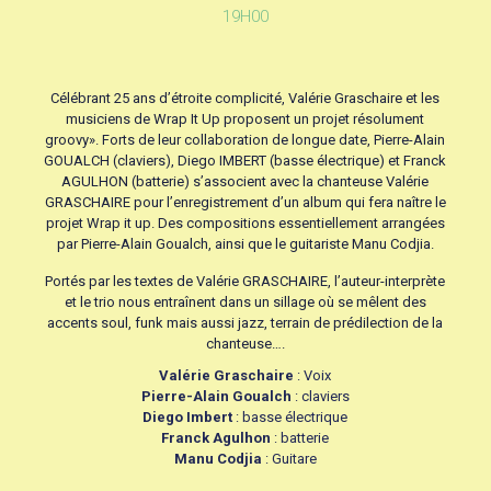
19H00
Célébrant 25 ans d’étroite complicité, Valérie Graschaire et les
musiciens de Wrap It Up proposent un projet résolument
groovy». Forts de leur collaboration de longue date, Pierre-Alain
GOUALCH (claviers), Diego IMBERT (basse électrique) et Franck
AGULHON (batterie) s’associent avec la chanteuse Valérie
GRASCHAIRE pour l’enregistrement d’un album qui fera naître le
projet Wrap it up. Des compositions essentiellement arrangées
par Pierre-Alain Goualch, ainsi que le guitariste Manu Codjia.
Portés par les textes de Valérie GRASCHAIRE, l’auteur-interprète
et le trio nous entraînent dans un sillage où se mêlent des
accents soul, funk mais aussi jazz, terrain de prédilection de la
chanteuse….
Valérie Graschaire
: Voix
Pierre-Alain Goualch
: claviers
Diego Imbert
: basse électrique
Franck Agulhon
: batterie
Manu Codjia
: Guitare